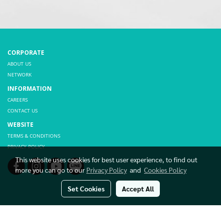
CORPORATE
ABOUT US
NETWORK
INFORMATION
CAREERS
CONTACT US
WEBSITE
TERMS & CONDITIONS
PRIVACY POLICY
This website uses cookies for best user experience, to find out
more you can go to our
Privacy Policy
and
Cookies Policy
Set Cookies
Accept All
© Copyright THAI HIBEX CO., LTD. All rights reserved.