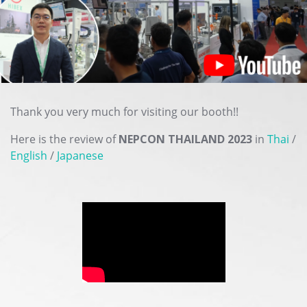
Thank you very much for visiting our booth!!
Here is the review of
NEPCON THAILAND 2023
in
Thai
/
English
/
Japanese