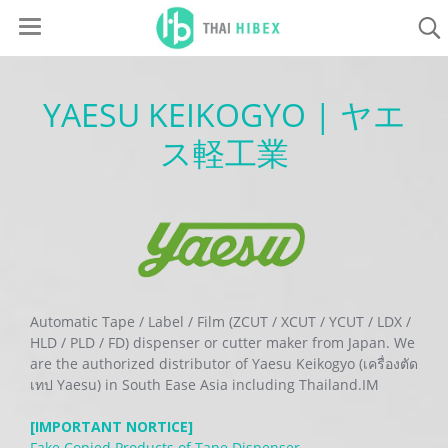
YAESU KEIKOGYO | ヤエ
ス軽工業
Automatic Tape / Label / Film (ZCUT / XCUT / YCUT / LDX /
HLD / PLD / FD) dispenser or cutter maker from Japan. We
are the authorized distributor of Yaesu Keikogyo (เครื่องตัด
เทป Yaesu) in South Ease Asia including Thailand.IM
[IMPORTANT NORTICE]
Fake Copied Products of Tape Dispenser