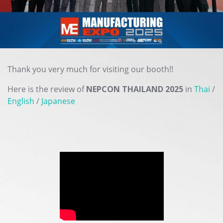
Thank you very much for visiting our booth!!
Here is the review of
NEPCON THAILAND 2025
in
Thai
/
English
/
Japanese
ThTh