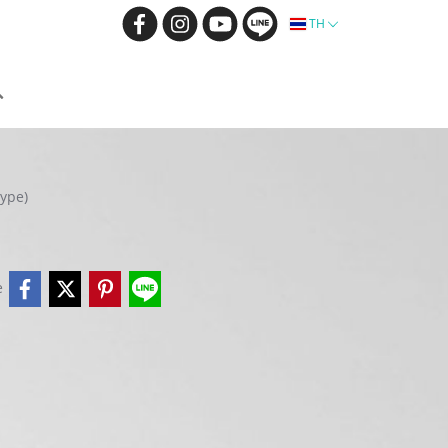
TH
Type)
e