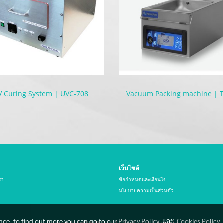
V Curing System | UVC-708
เว็บไซต์
รา
ข้อกำหนดและเงื่อนไข
นโยบายความเป็นส่วนตัว
ence, to find out more you can go to our
Privacy Policy
และ
Cookies Policy
© Copyright THAI HIBEX CO., LTD. All rights reserved.