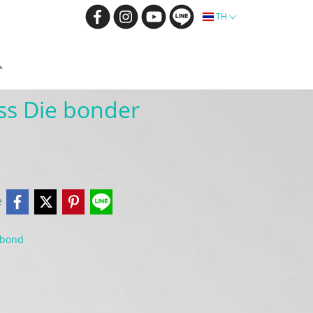
TH
ass Die bonder
e
bond