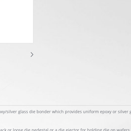
/silver glass die bonder which provides uniform epoxy or silver g
ack or loose die pedestal or a die ejector for holding die on wafer