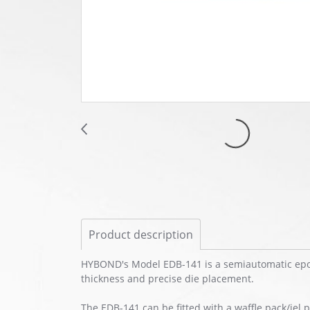
Product description
HYBOND's Model EDB-141 is a semiautomatic epoxy
thickness and precise die placement.
The EDB-141 can be fitted with a waffle pack/jel p