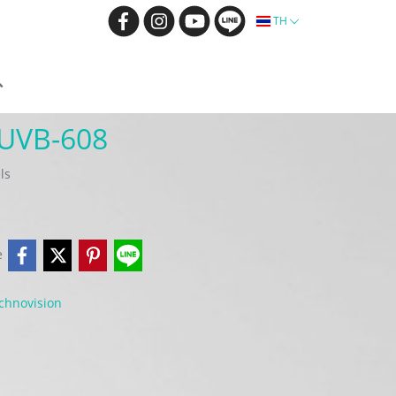
TH
 UVB-608
ls
e
chnovision