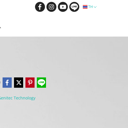
TH
e
Genitec Technology