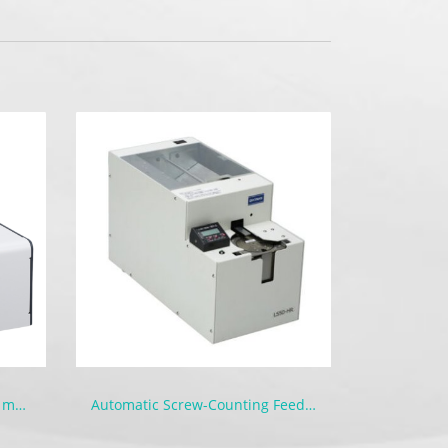
Automatic Screw Feeders for manual and machines | HS Series
Automatic Screw-Counting Feeder | LS-HR