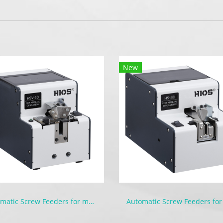
New
Automatic Screw Feeders for manual and machines | HSV