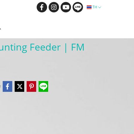
TH
unting Feeder | FM
e