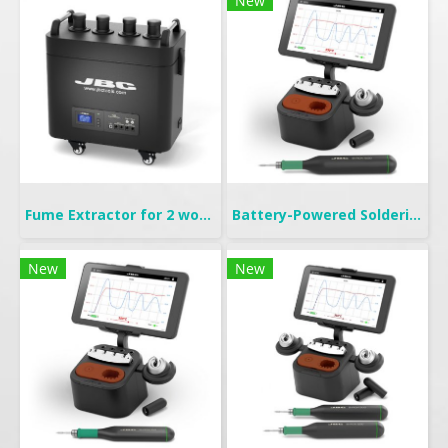
New
Fume Extractor for 2 workbenches
Battery-Powered Soldering | B-IRON 500
New
New