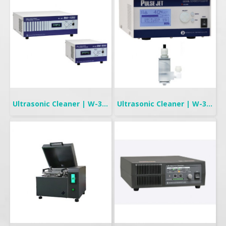
Ultrasonic Cleaner | W-357BM High frequency, Separate type batch cleaner
Ultrasonic Cleaner | W-357 High frequency, Nozzle type cleaner