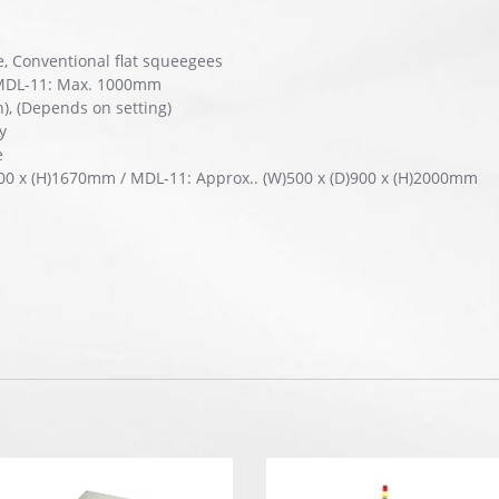
, Conventional flat squeegees
 MDL-11: Max. 1000mm
), (Depends on setting)
y
e
500 x (H)1670mm / MDL-11: Approx.. (W)500 x (D)900 x (H)2000mm