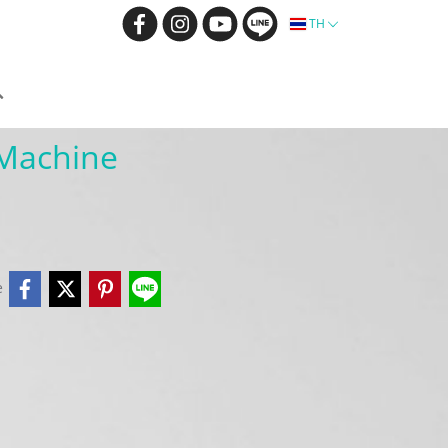
TH
Machine
e