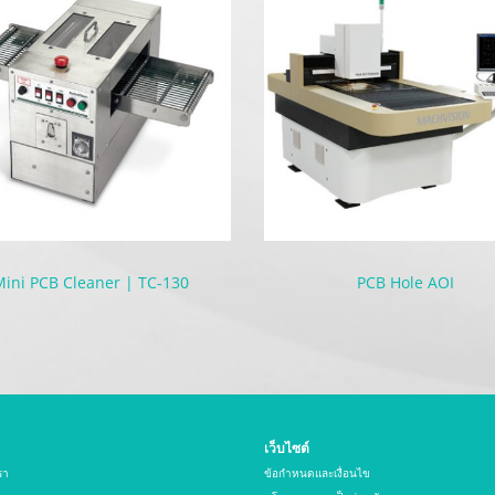
ini PCB Cleaner | TC-130
PCB Hole AOI
เว็บไซต์
รา
ข้อกำหนดและเงื่อนไข