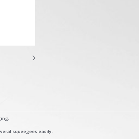
ging.
everal squeegees easily.