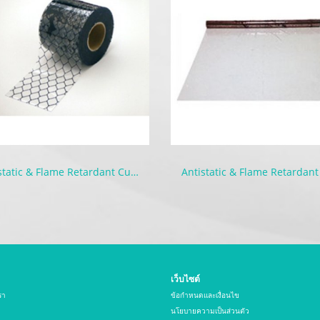
Antistatic & Flame Retardant Curtain | Seiden-FW
เว็บไซต์
รา
ข้อกำหนดและเงื่อนไข
นโยบายความเป็นส่วนตัว