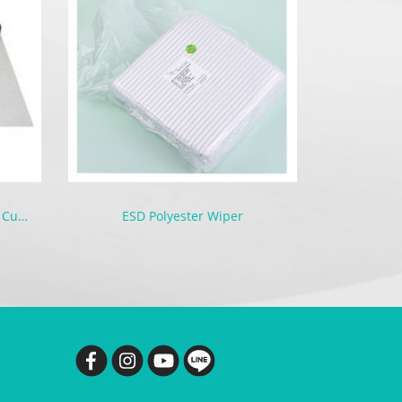
Antistatic & Flame Retardant Curtain | Seiden Crystal
ESD Polyester Wiper