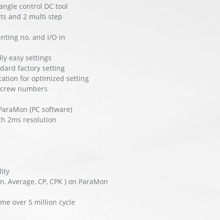
angle control DC tool
ets and 2 multi step
nting no. and I/O in
ly easy settings
dard factory setting
cation for optimized setting
 screw numbers
ParaMon (PC software)
th 2ms resolution
ity
an, Average, CP, CPK ) on ParaMon
me over 5 million cycle