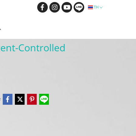
TH
ent-Controlled
e