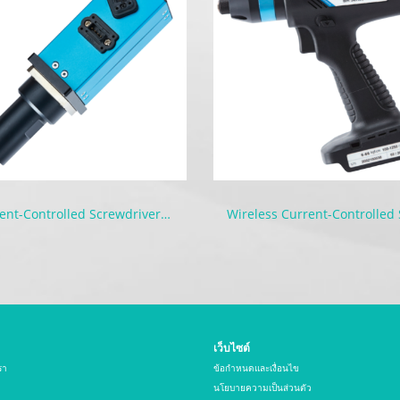
Current-Controlled Screwdriver for Machines | AD
เว็บไซต์
รา
ข้อกำหนดและเงื่อนไข
นโยบายความเป็นส่วนตัว