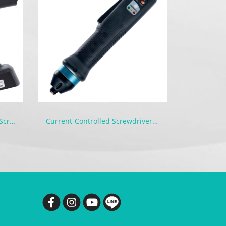
Wireless Current-Controlled Screwdriver | BM / BMT
Current-Controlled Screwdriver | MD